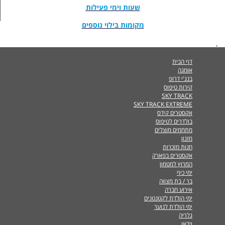
שעות וימי פעילות
מקומות בילוי נוספים
דף הבית
אומגה
בנג'י דרופ
קירות טיפוס
SKY TRACK
SKY TRACK EXTREME
אקסטרים קידס
בולדרים לטיפוס
מתחמים מוצלים
מזנון
חנות מזכרות
אקסטרים בפארק
המרוץ למטמון
ימי כיף
בר / בת מצווה
אירוע חברה
ימי הולדת לקטנטנים
ימי הולדת לנוער
גלריה
וידאו