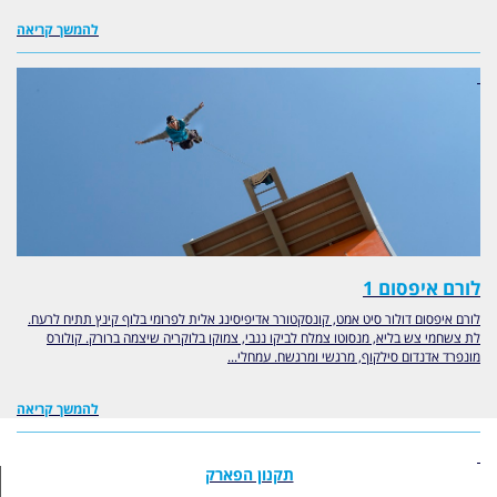
להמשך קריאה
לורם איפסום 1
לורם איפסום דולור סיט אמט, קונסקטורר אדיפיסינג אלית לפרומי בלוף קינץ תתיח לרעח.
לת צשחמי צש בליא, מנסוטו צמלח לביקו ננבי, צמוקו בלוקריה שיצמה ברורק. קולורס
מונפרד אדנדום סילקוף, מרגשי ומרגשח. עמחלי...
להמשך קריאה
תקנון הפארק