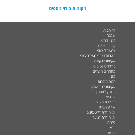
מקומות בילוי נוספים
דף הבית
אומגה
בנג'י דרופ
קירות טיפוס
SKY TRACK
SKY TRACK EXTREME
אקסטרים קידס
בולדרים לטיפוס
מתחמים מוצלים
מזנון
חנות מזכרות
אקסטרים בפארק
המרוץ למטמון
ימי כיף
בר / בת מצווה
אירוע חברה
ימי הולדת לקטנטנים
ימי הולדת לנוער
גלריה
וידאו
חוגים