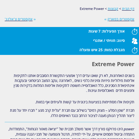
דף הבית
>
קבוצות
>
Extreme Power
אקסטרים בפארק
»
«
אקסטרים צ'אלנג'
אורך הפעילות:
7 שעות
סיווג:
חוויתי / אתגרי
מגבלת כמות:
25 איש ומעלה
Extreme Power
בשנים האחרונות, לא רק שאנו עדים דרך אמצעי התקשורת הסובבים אותנו לתקיפות
אלימות מילוליות פיזיות ומיניות כלפי נשים , לאחרונה ,עקב המצב הביטחוני ובעקבות
אינתיפאדת הסכינים, כלל האוכלוסייה חשופה לתקיפות אלימות המלוות בדקירות סכין
וחפצים חדים מאוכלוסיות עוינות .
תקיפות אלו מסתיימות בפציעות בינונית עד קשות ולעיתים אף במוות.
חברת "שפן הסלע – מצוק רמים" בשילוב עם חברת "עלית קרב מגע " חברו יחד על מנת
ליצור תהליך הנותן מענה לציבור הרחב כנגד האיומים הללו.
power
הינו פרויקט פורץ דרך אשר משלב תכנית של "יציאה מאזור הנוחות", התמודדות,
התמדה וביטול חסמים אישיים, על-ידי למידה, תרגול והטמעה של תכני הגנה עצמית,