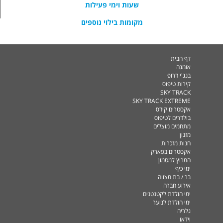
שעות וימי פעילות
מקומות בילוי נוספים
דף הבית
אומגה
בנג'י דרופ
קירות טיפוס
SKY TRACK
SKY TRACK EXTREME
אקסטרים קידס
בולדרים לטיפוס
מתחמים מוצלים
מזנון
חנות מזכרות
אקסטרים בפארק
המרוץ למטמון
ימי כיף
בר / בת מצווה
אירוע חברה
ימי הולדת לקטנטנים
ימי הולדת לנוער
גלריה
וידאו