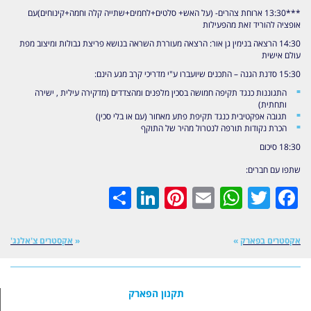
***13:30 ארוחת צהרים- (על האש+ סלטים+לחמים+שתייה קלה וחמה+קינוחים)עם
אופציה להוריד זאת מהפעילות
14:30 הרצאה בנימין גן אור: הרצאה מעוררת השראה בנושא פריצת גבולות ומיצוב מפת
עולם אישית
15:30 סדנת הגנה – התכנים שיועברו ע"י מדריכי קרב מגע הינם:
התגוננות כנגד תקיפה חמושה בסכין מלפנים ומהצדדים (מדקירה עילית , ישירה
ותחתית)
תגובה אפקטיבית כנגד תקיפת פתע מאחור (עם או בלי סכין)
הכרת נקודות תורפה לנטרול מהיר של התוקף
18:30 סיכום
שתפו עם חברים:
LinkedIn
Share
Pinterest
WhatsApp
Email
Twitter
Facebook
אקסטרים בפארק
»
«
אקסטרים צ'אלנג'
תקנון הפארק