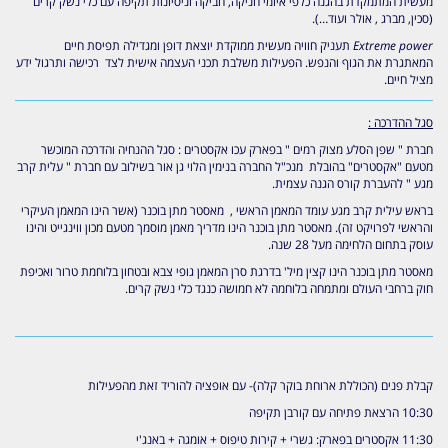
מעשית המתמקדת בהגנה כלפי איומי חניקה, חביקה וניסיונות תקיפה עם כלי נשק קרים
(סכין, מברג , אולר ועוד…).
Extreme power
תעניק חוויה מעשית ממוקדת יוצאת דופן ומגדילה תפיסת חיים
המאתגרת את הגוף והנפש. הפעילות משלבת תכני העצמה אישית לצד רכישה ותרגול ידע
מציל חיים.
סגל ההדרכה :
חברת " שפן הסלע מצוק רמים " בפארק עכו אקסטרים : סגל ההנחיה והדרכה המוכשר
מטעם "אקסטרים" בהובלת מנכ"ל החברה בנימין הלוי גן אור בשילוב עם חברת " עלית קרב
מגע " להעברת קורס הגנה עצמית.
בראש עילית קרב מגע עומד המאמן הראשי , מאסטר מתן בוכנר (אשר הינו המאמן העיקרי
והראשי לפרויקט זה). מאסטר מתן בוכנר הינו מדריך מאמן מוסמך מטעם מכון ווינגייט והינו
עוסק בתחום הלחימה מעל 28 שנה.
מאסטר מתן בוכנר הינו קצין מיל' בדרגת סרן המאמן גופי צבא ובטחון בלוחמת טרור ואכיפת
חוק ברחבי העולם ומתמחה בלוחמה לא חמושה כנגד כלי נשק קרים.
קבלת פנים (הכוללת ארוחת בוקר קלה)- עם אופציה להוריד זאת מהפעילות
10:30 הרצאת פתיחה עם קורבן תקיפה
11:30 אקסטרים בפארק: גשרי + קירות טיפוס + אומגה + באנג'י