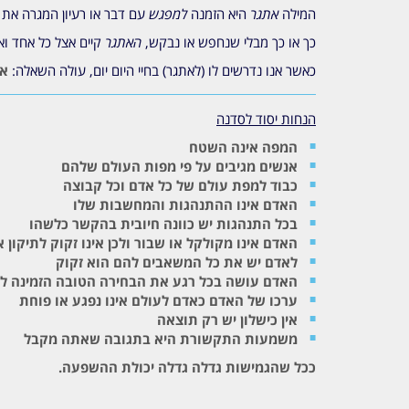
המילה
אתגר
היא הזמנה
למפגש
עם דבר או רעיון המגרה את 
כך או כך מבלי שנחפש או נבקש,
האתגר
קיים אצל כל אחד וא
כאשר אנו נדרשים לו (לאתגר) בחיי היום יום, עולה השאלה:
אנ
הנחות יסוד לסדנה
המפה אינה השטח
אנשים מגיבים על פי מפות העולם שלהם
כבוד למפת עולם של כל אדם וכל קבוצה
האדם אינו ההתנהגות והמחשבות שלו
בכל התנהגות יש כוונה חיובית בהקשר כלשהו
האדם אינו מקולקל או שבור ולכן אינו זקוק לתיקון א
לאדם יש את כל המשאבים להם הוא זקוק
האדם עושה בכל רגע את הבחירה הטובה הזמינה לו
ערכו של האדם כאדם לעולם אינו נפגע או פוחת
אין כישלון יש רק תוצאה
משמעות התקשורת היא בתגובה שאתה מקבל
ככל שהגמישות גדלה גדלה יכולת ההשפעה.