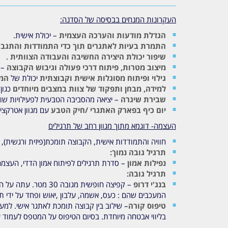
העקרונות המנחים בבסיסה של הסדנה:
הגדלת מודעות והערכה העצמית
– יכולת אישית.
התמרת בעיות לאתגרים תוך כדי התמודדות והתגב
שיפור יכולת היצירה החשיבה והעבודה הצוותית
.
מיצוב מטרות, פיתוח דרכי פעולה וגיבוש הקבוצה
– 
גילוי ופיתוח מסוגלות אישית וקבוצתית
יכולת של
המ
למידה, מבחן ותפקוד של צוות במצבים מיוחדים
כגון
שבירת שיגרה
– יציאה מהסביבה הטבעית לפעילויות שונו
יום
כיף בפארק האתגרי /חיק הטבע
עם מגוון אטרקציו
העצמה- דוגמא מתוך מגוון רחב של תרגילים
חוויה והתמודדות אישית, הקבוצה תומכת(פיזית ורגשית),
תרגיל גובה נמוך:
נפילות אמון
– סדרת תרגילים לפיתוח אמון הדדי, העצמה האישית והתג
תרגיל גובה:
בנג'י דרופ
– קפיצה חופשית מג
המעכבים שהם : כעס, אשמה, עלבון ,יאוש ופחד על ידי ת
טיפוס קורה
בליווי אבטחה מיוחדת. בסיום הטיפוס על המטפס לעמוד 