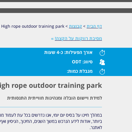
דף הבית
>
קבוצות
>
High rope outdoor training park
מסיבת רווקות על הקצה!
»
אורך הפעילות:
כ-4 שעות
סיווג:
ODT
מגבלת כמות:
igh rope outdoor training park
למידת ויישום הובלה ומנהיגות חווייתית התנסותית
במהלך חיינו על בסיס יום יומי, אנו נדרשים בכל עת לעמוד מ
ביותר, אודות לידע הנרכש במשך השנים, החינוך, הניסיון ואף
לאתגר.