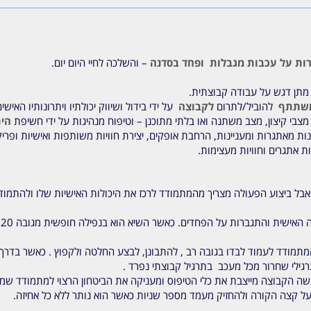
רות על עכבות מגבלות ופחד בסדנה
– והשלכה לחיי היום יום.
מתן דגש על עבודה קבוצתית.
שתתף
להוביל/לתרום
לקבוצה
על ידי בידול ושיווק יכולתיו ויתרונותיו האי
 מצבי קיצון, מצב משתנה ואו בלתי מתוכנן – וטיפוח מנהיגות על ידי חשיפת
הית
ת מאתגרות ומעניינות, הרחבת אופקים, יצירת חוויות משותפות ואישיות ופרי
ת אתגרים וחוויות מעצימות.
 אבל ביצוע הפעולה מצריך מהמתמודד לרכז את היכולות האישיות שלו ולהתמוד
ברות על הפחדים. כאשר השיא הוא בנפילה חופשית מגובה 120 ס"מ לזרועות חברי הקבוצה התומכת.
ובה 30 מטר. עתה על המתמודד לעמוד לבדו בגובה רב , להתבונן, לבצע החלטה ולקפוץ . כ
רגילי שחרור מכל מעכב בתרגיל קבוצתי נפרד .
על קצה הקורה ולהחזיק מעמד מספר שניות כאשר הוא נותר ללא כל אחיזה.