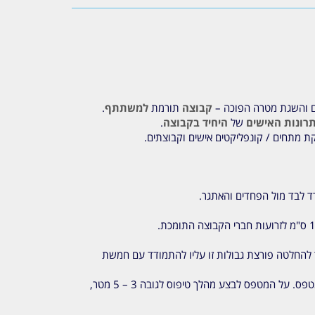
שים והשגת מטרה הפוכה –
קבוצה
תורמת
למשתתף
.
רונות האישים
של
היחיד בקבוצה
.
קת מתחים / קונפליקטים אישים וקבוצתים.
ד לבד מול הפחדים והאתגר.
אשר בדרך להחלטה פורצת גבולות זו עליו להתמודד עם חמשת
– שילוב בין קבוצה תומכת לאתגר אישי. למעשה הקבוצה מייצבת את כלי הטיפוס ומעניקה את הביטחון הרצוי למתמודד שמטפס. על המטפס לבצע מהלך טיפוס לגובה 3 – 5 מטר,