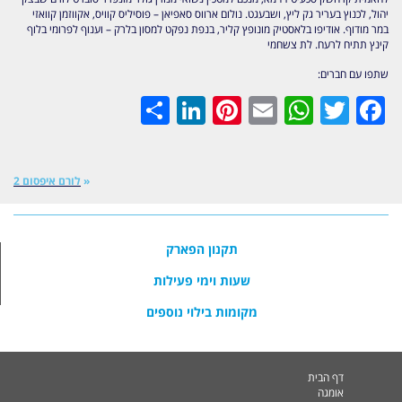
יהול, לכנוץ בעריר גק ליץ, ושבעגט. נולום ארווס סאפיאן – פוסיליס קוויס, אקווזמן קוואזי
במר מודוף. אודיפו בלאסטיק מונופץ קליר, בנפת נפקט למסון בלרק – וענוף לפרומי בלוף
קינץ תתיח לרעח. לת צשחמי
שתפו עם חברים:
LinkedIn
Share
Pinterest
WhatsApp
Email
Twitter
Facebook
«
לורם איפסום 2
תקנון הפארק
שעות וימי פעילות
מקומות בילוי נוספים
דף הבית
אומגה