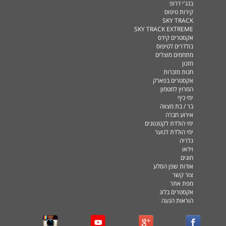
בנג'י דרופ
קירות טיפוס
SKY TRACK
SKY TRACK EXTREME
אקסטרים קידס
בולדרים לטיפוס
מתחמים מוצלים
מזנון
חנות מזכרות
אקסטרים בפארק
המרוץ למטמון
ימי כיף
בר / בת מצווה
אירוע חברה
ימי הולדת לקטנטנים
ימי הולדת לנוער
גלריה
וידאו
חוגים
אודות שפן הסלע
צור קשר
מפת אתר
אקסטרים בלוג
הוראות הגעה