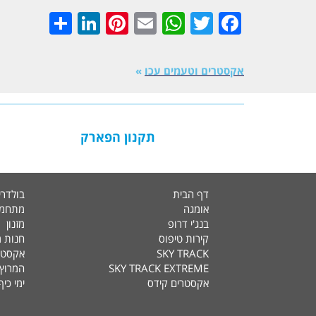
inkedIn
Share
Pinterest
WhatsApp
Email
Twitter
Facebook
אקסטרים וטעמים עכו
»
תקנון הפארק
דף הבית
בולדרי
אומגה
מתחמי
בנג'י דרופ
מזנון
קירות טיפוס
חנות מ
SKY TRACK
אקסטר
SKY TRACK EXTREME
המרוץ 
אקסטרים קידס
ימי כיף