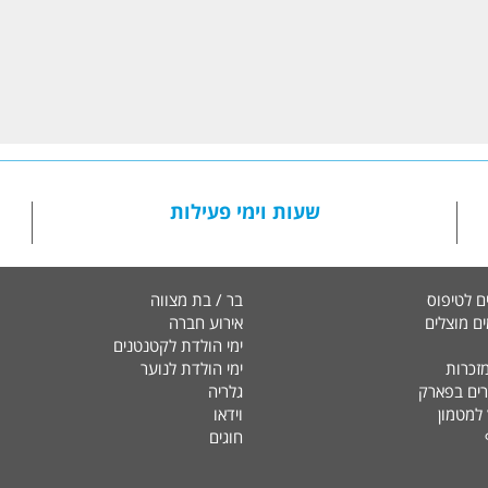
L
שעות וימי פעילות
ם לטיפוס
בר / בת מצווה
ם מוצלים
אירוע חברה
ימי הולדת לקטנטנים
זכרות
ימי הולדת לנוער
ים בפארק
גלריה
למטמון
וידאו
חוגים